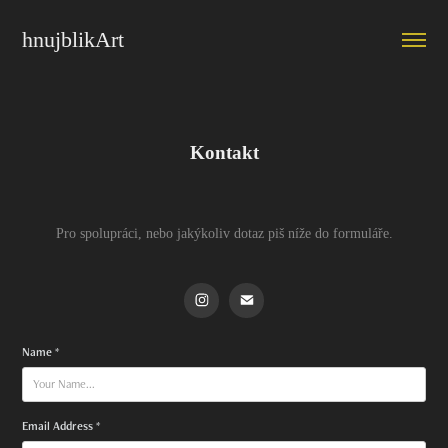
hnujblikArt 
Kontakt
Pro spolupráci, nebo jakýkoliv dotaz piš níže do formuláře.
Name *
Email Address *